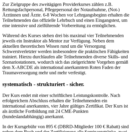
Zur Zielgruppe des zweitägigen Providerkurses zählen z.B.
Rettungsfachpersonal, Pflegepersonal der Notaufnahme, (Not-)
Ärztinnen und Ärzte. 6-8 Wochen vor Lehrgangsbeginn erhalten die
Teilnehmenden das offizielle Lehrbuch und einen Eingangstest, um
eine intensive und zielführende Vorbereitung zu ermöglichen.
Während des Kurses stehen drei bis maximal vier Teilnehmenden
jeweils ein Instruktor als Mentor zur Verfügung. Neben dem
aktuellen theoretischen Wissen rund um die Versorgung
Schwerstverletzter werden insbesondere die praktischen Fähigkeiten
trainiert. Hierzu durchlaufen alle Teilnehmenden diverse Skills- und
Szenariostationen, wodurch sich das zielgerichtete Vorgehen gemäß
dem X-ABCDE als international anerkanntem Roten Faden der
Traumaversorgung mehr und mehr verfestigt.
systematisch - strukturiert - sicher.
Der Kurs endet mit einer schriftlichen Leistungskontrolle. Nach
erfolgreichem Abschluss erhalten die Teilnehmenden ein
international anerkanntes, vier Jahre gültiges Zertifikat. Der Kurs ist
als ärztliche Fortbildung mit 24 CME-Punkten
(bundeslandabhängig) anerkannt.
In der Kursgebühr von 895 € (DBRD-Mitglieder 100 € Rabatt) sind
neben dem Buch und der Zertifizierung alle Seminargetränke, zwei