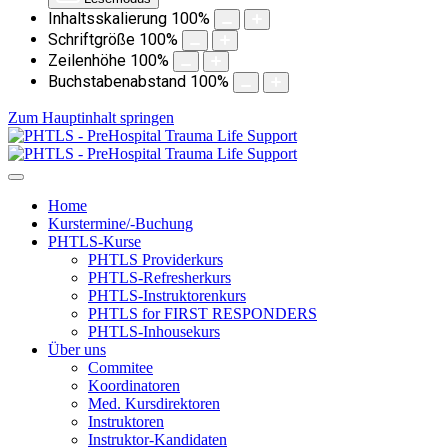
Inhaltsskalierung
100
%
Schriftgröße
100
%
Zeilenhöhe
100
%
Buchstabenabstand
100
%
Zum Hauptinhalt springen
Home
Kurstermine/-Buchung
PHTLS-Kurse
PHTLS Providerkurs
PHTLS-Refresherkurs
PHTLS-Instruktorenkurs
PHTLS for FIRST RESPONDERS
PHTLS-Inhousekurs
Über uns
Commitee
Koordinatoren
Med. Kursdirektoren
Instruktoren
Instruktor-Kandidaten