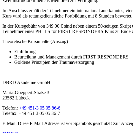
zwei Instruktor*innen als Mentoren zur Verfügung.
Im Anschluss erhält der Teilnehmer ein international anerkanntes, 
Kurs wird als rettungsdienstliche Fortbildung mit 8 Stunden bewertet.
In der Kursgebühr von 349,00 € sind neben einem 50-seitigen Skript 
Teilnehmer eines PHTLS for FIRST RESPONDERS-Kurs zu Ende de
Theoretische Kursinhalte (Auszug)
Einführung
Beurteilung und Management durch FIRST RESPONDERS
Goldene Prinzipien der Traumaversorgung
DBRD Akademie GmbH
Maria-Goeppert-Straße 3
23562 Lübeck
Telefon:
+49 451-3 05 05 86-6
Telefax: +49 451-3 05 05 86-7
E-Mail:
Diese E-Mail-Adresse ist vor Spambots geschützt! Zur Anzeig