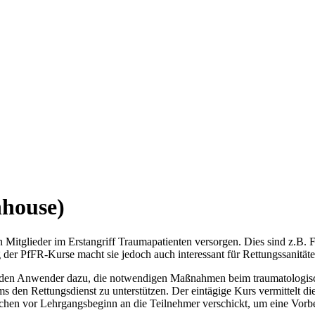
nhouse)
n Mitglieder im Erstangriff Traumapatienten versorgen. Dies sind z.B. F
ng der PfFR-Kurse macht sie jedoch auch interessant für Rettungssanit
wender dazu, die notwendigen Maßnahmen beim traumatologischen No
ms den Rettungsdienst zu unterstützen. Der eintägige Kurs vermittelt 
chen vor Lehrgangsbeginn an die Teilnehmer verschickt, um eine Vorber