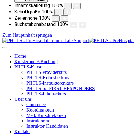
Inhaltsskalierung
100
%
Schriftgröße
100
%
Zeilenhöhe
100
%
Buchstabenabstand
100
%
Zum Hauptinhalt springen
Home
Kurstermine/-Buchung
PHTLS-Kurse
PHTLS Providerkurs
PHTLS-Refresherkurs
PHTLS-Instruktorenkurs
PHTLS for FIRST RESPONDERS
PHTLS-Inhousekurs
Über uns
Commitee
Koordinatoren
Med. Kursdirektoren
Instruktoren
Instruktor-Kandidaten
Kontakt