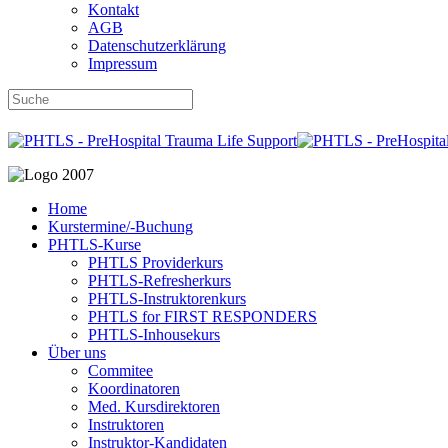
Kontakt
AGB
Datenschutzerklärung
Impressum
DBRD-Shop
DBRD Akademie
DGRN
Home
Kurstermine/-Buchung
PHTLS-Kurse
PHTLS Providerkurs
PHTLS-Refresherkurs
PHTLS-Instruktorenkurs
PHTLS for FIRST RESPONDERS
PHTLS-Inhousekurs
Über uns
Commitee
Koordinatoren
Med. Kursdirektoren
Instruktoren
Instruktor-Kandidaten