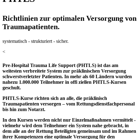
Kurstage
Lufthansa Seeheim GmbH
Der Preis für diesen Kurs beträgt
895,00
€.
Lufthansaring 1
Samstag
,
13.03.2027
,
00:00
-
00:00
Uhr
Richtlinien zur optimalen Versorgung von
64342
Seeheim-Jugenheim
Sonntag
,
14.03.2027
,
00:00
-
00:00
Uhr
Traumapatienten.
BUCHEN
Kurstage
Der Preis für diesen Kurs beträgt
895,00
€.
Samstag
,
13.11.2027
,
00:00
-
00:00
Uhr
Die Inhalte dieser Veranstaltung werden produkt- und
systematisch - strukturiert - sicher.
Sonntag
,
14.11.2027
,
00:00
-
00:00
Uhr
dienstleistungsneutral gestaltet. Wir bestätigen, dass die
BUCHEN
<
wissenschaftliche Leitung und die Referenten potenzielle
Interessenkonflikte gegenüber den Teilnehmern offenlegen. Es
Der Preis für diesen Kurs beträgt
895,00
€.
Pre-Hospital Trauma Life Support (PHTLS) ist das am
besteht kein Sponsoring der Veranstaltung, die
Die Inhalte dieser Veranstaltung werden produkt- und
weitesten verbreitete System zur präklinischen Versorgung
Gesamtaufwendungen der Veranstaltung belaufen sich auf ca.
dienstleistungsneutral gestaltet. Wir bestätigen, dass die
BUCHEN
schwerstverletzter Patienten. In mehr als 60 Ländern wurden
26.540,00
wissenschaftliche Leitung und die Referenten potenzielle
Euro.
nahezu 1.000.000 Teilnehmer in offi ziellen PHTLS-Kursen
Interessenkonflikte gegenüber den Teilnehmern offenlegen. Es
geschult.
besteht kein Sponsoring der Veranstaltung, die
Die Inhalte dieser Veranstaltung werden produkt- und
Gesamtaufwendungen der Veranstaltung belaufen sich auf ca.
dienstleistungsneutral gestaltet. Wir bestätigen, dass die
PHTLS-Kurse richten sich an alle, die präklinisch
26.540,00
wissenschaftliche Leitung und die Referenten potenzielle
Euro.
Traumapatienten versorgen – vom Rettungsdienstfachpersonal
Interessenkonflikte gegenüber den Teilnehmern offenlegen. Es
bis hin zum Notarzt.
besteht kein Sponsoring der Veranstaltung, die
In den Kursen werden nicht nur Einzelmaßnahmen vermittelt -
Gesamtaufwendungen der Veranstaltung belaufen sich auf ca.
vielmehr wird dem Teilnehmer ein System nahe gebracht, in
26.540,00
Euro.
dem alle an der Rettung Beteiligten gemeinsam und im Rahmen
ihrer Kompetenzen eine optimale Versorgung für den