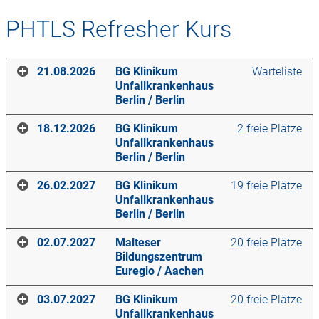
PHTLS Refresher Kurs
21.08.2026
BG Klinikum
Warteliste
Unfallkrankenhaus
Berlin
/
Berlin
18.12.2026
BG Klinikum
2 freie Plätze
Unfallkrankenhaus
Ort
Berlin
/
Berlin
BG Klinikum Unfallkrankenhaus Berlin
26.02.2027
BG Klinikum
19 freie Plätze
Blumberger Damm 2K
Unfallkrankenhaus
12683
Berlin
Ort
Berlin
/
Berlin
Kurstage
BG Klinikum Unfallkrankenhaus Berlin
02.07.2027
Malteser
20 freie Plätze
Blumberger Damm 2K
Freitag
,
21.08.2026
,
08:00
-
18:30
Uhr
Bildungszentrum
12683
Berlin
Ort
Euregio
/
Aachen
Der Preis für diesen Kurs beträgt
Kurstage
390,00
€.
BG Klinikum Unfallkrankenhaus Berlin
03.07.2027
BG Klinikum
20 freie Plätze
Blumberger Damm 2K
Freitag
,
18.12.2026
,
08:00
-
18:30
Uhr
Für aktive Mitglieder des DBRD e.V. beträgt der Preis
Unfallkrankenhaus
12683
Berlin
Ort