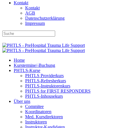
Kontakt
Kontakt
AGB
Datenschutzerklärung
Impressum
DBRD-Shop
DBRD Akademie
DGRN
Home
Kurstermine/-Buchung
PHTLS-Kurse
PHTLS Providerkurs
PHTLS-Refresherkurs
PHTLS-Instruktorenkurs
PHTLS for FIRST RESPONDERS
PHTLS-Inhousekurs
Über uns
Commitee
Koordinatoren
Med. Kursdirektoren
Instruktoren
Instruktor-Kandidaten