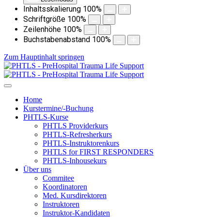
Inhaltsskalierung
100
%
Schriftgröße
100
%
Zeilenhöhe
100
%
Buchstabenabstand
100
%
Zum Hauptinhalt springen
Home
Kurstermine/-Buchung
PHTLS-Kurse
PHTLS Providerkurs
PHTLS-Refresherkurs
PHTLS-Instruktorenkurs
PHTLS for FIRST RESPONDERS
PHTLS-Inhousekurs
Über uns
Commitee
Koordinatoren
Med. Kursdirektoren
Instruktoren
Instruktor-Kandidaten